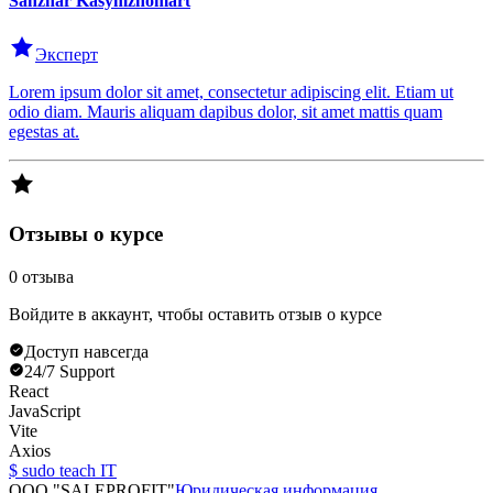
Sanzhar
Kasymzhomart
Эксперт
Lorem ipsum dolor sit amet, consectetur adipiscing elit. Etiam ut
odio diam. Mauris aliquam dapibus dolor, sit amet mattis quam
egestas at.
Отзывы о курсе
0
отзыва
Войдите в аккаунт, чтобы оставить отзыв о курсе
Доступ навсегда
24/7 Support
React
JavaScript
Vite
Axios
$ sudo teach IT
OOO "SALEPROFIT"
Юридическая информация