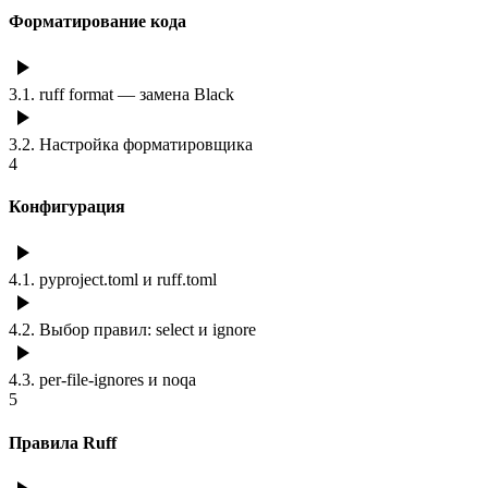
Форматирование кода
3.1
.
ruff format — замена Black
3.2
.
Настройка форматировщика
4
Конфигурация
4.1
.
pyproject.toml и ruff.toml
4.2
.
Выбор правил: select и ignore
4.3
.
per-file-ignores и noqa
5
Правила Ruff