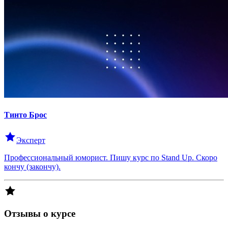
Тинто
Брос
Эксперт
Профессиональный юморист. Пишу курс по Stand Up. Скоро
кончу (закончу).
Отзывы о курсе