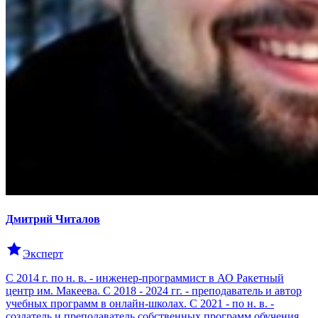
Дмитрий
Читалов
Эксперт
С 2014 г. по н. в. - инженер-программист в АО Ракетный
центр им. Макеева. С 2018 - 2024 гг. - преподаватель и автор
учебных программ в онлайн-школах. C 2021 - по н. в. -
создатель и преподаватель собственных программ обучения